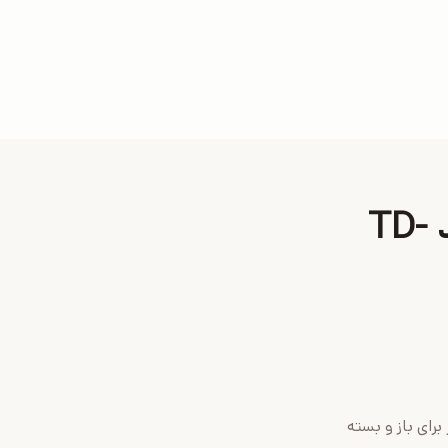
درباره پرده زبرا طرح کودک ملوان زرنگ کد TD-
رای باز و بسته