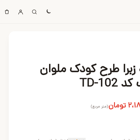
 زبرا طرح کودک ملوان
 TD-102
۲،۱
تومان
(متر مربع)