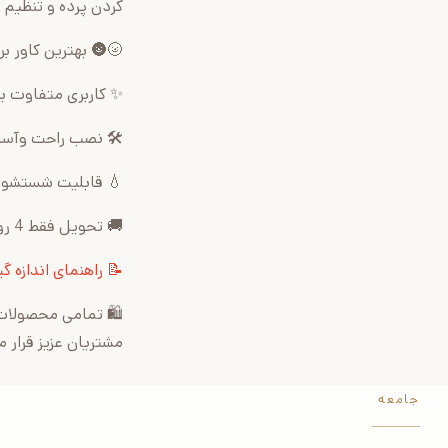
کردن پرده و تنظیم 
🌝🌚 بهترین کاور بر
✨ کاربری متفاوت بر
🛠 نصب راحت وآسان 
💧 قابلیت شستشو ب
🚚 تحویل فقط 4 روز کاری ، ارسال به سراسر کشور
📝 راهنمای اندازه گی
🛍 تمامی محصولات 
مشتریان عزیز قرار م
جامعه