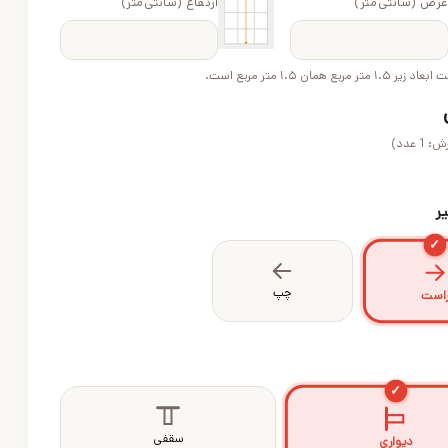
رض (سانتی‌متر)
ارتفاع (سانتی‌متر)
 مربع همان ۱.۵ متر مربع است.
رش:
1
عدد)
ر
✓
چپ
است
✓
سقفی
دیواری