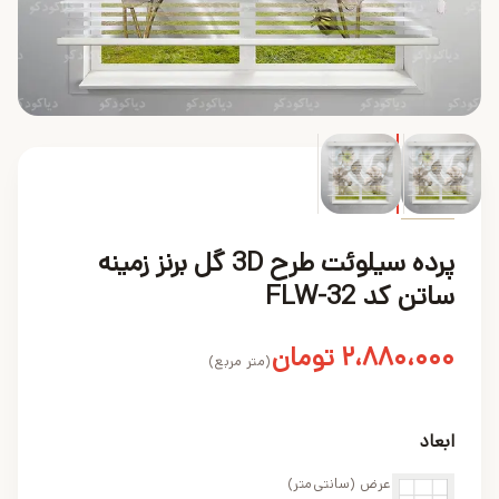
محصول
پرده سیلوئت طرح 3D گل برنز زمینه
ساتن کد FLW-32
۲،۸۸۰،۰۰۰
تومان
(متر مربع)
ابعاد
عرض (سانتی‌متر)