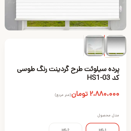
محصول
پرده سیلوئت طرح گردینت رنگ طوسی
کد HS1-03
۲،۸۸۰،۰۰۰
تومان
(متر مربع)
مدل محصول
HS-2
HS-1