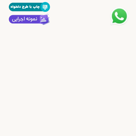
فروشگاه اینترنتی پرده دیاکودِکو
دیاکودِکو پیشرو در تولید پرده های مدرن رولی چاپی زبرا،سیلوئت، شب و
روز،شید رول با طرح و سایز دلخواه، با یک دهه سابقه درخشان مفتخریم ،
با استفاده از بروزترین ماشین آلات روز دنیا، مواد اولیه درجه یک و نیروی
متخصص محصولاتی با کیفیت با قیمت مناسب و بدون واسطه در اختیار
شما مشتریان عزیز قرار دهیم.