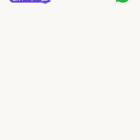
فروشگاه اینترنتی پرده دیاکودِکو
دیاکودِکو پیشرو در تولید پرده های مدرن رولی چاپی زبرا،سیلوئت، شب و
روز،شید رول با طرح و سایز دلخواه، با یک دهه سابقه درخشان مفتخریم ،
با استفاده از بروزترین ماشین آلات روز دنیا، مواد اولیه درجه یک و نیروی
متخصص محصولاتی با کیفیت با قیمت مناسب و بدون واسطه در اختیار
شما مشتریان عزیز قرار دهیم.
ثبت و پیگیری سفارش
نحوه ارسال سفارش